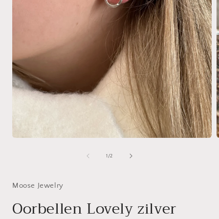
Open
media
1
van
1
/
2
in
i
modaal
Moose Jewelry
Oorbellen Lovely zilver