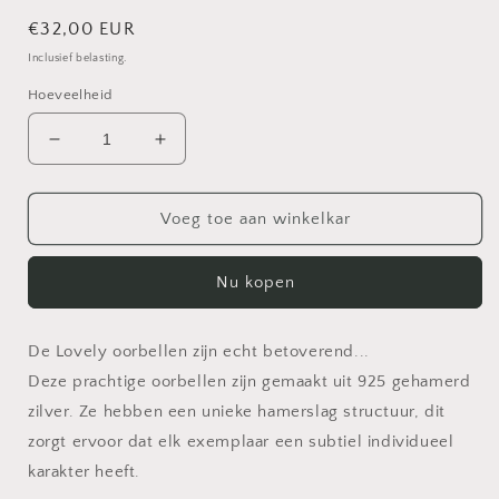
Normale
€32,00 EUR
prijs
Inclusief belasting.
Hoeveelheid
Aantal
Aantal
verlagen
verhogen
voor
voor
Oorbellen
Oorbellen
Voeg toe aan winkelkar
Lovely
Lovely
zilver
zilver
Nu kopen
De Lovely oorbellen zijn echt betoverend...
Deze prachtige oorbellen zijn gemaakt uit 925 gehamerd
zilver. Ze hebben een unieke hamerslag structuur, dit
zorgt ervoor dat elk exemplaar een subtiel individueel
karakter heeft.