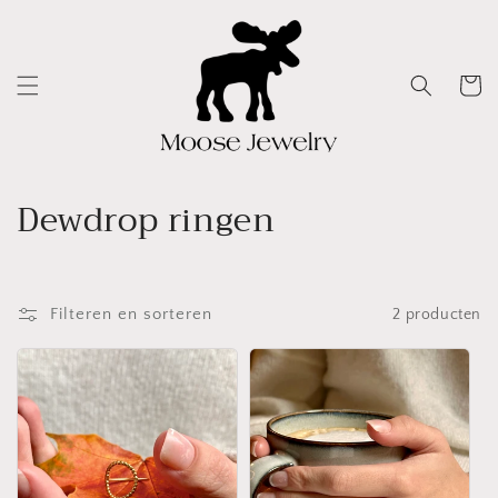
Meteen
naar de
content
Winkelwa
V
Dewdrop ringen
e
r
Filteren en sorteren
2 producten
z
a
m
e