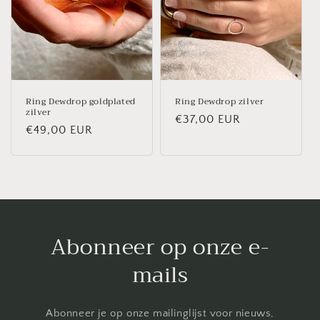
l
i
n
g
Ring Dewdrop goldplated
Ring Dewdrop zilver
zilver
:
Normale
€37,00 EUR
Normale
€49,00 EUR
prijs
prijs
Abonneer op onze e-
mails
Abonneer je op onze mailinglijst voor nieuws,